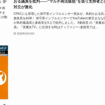
」か
おる議員を批判――“マルチ商法疑惑”を巡り支持者と
対立が激化
チ商
チま
CPACにも登壇した保守系インフルエンサー美女が、島村かおる氏
この動
参政党を糾弾！ 保守系インフルエンサーでYouTuberの東京まなな
が島村薫議員と参政党をX上で批判しました。 #参政党 の『美魔女
員』『美魔女TV』に出演する時はティファニー↓参政党では...
2026年6月14日
治経済