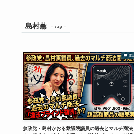
島村薫
– tag –
政
参政党・島村かおる衆議院議員の過去とマルチ商法