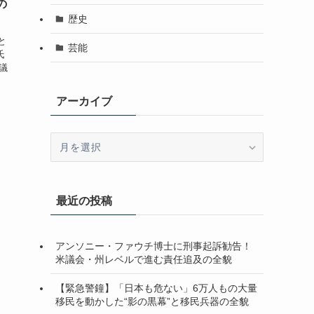
の
歴史
と
芸能
氏
議
アーカイブ
ア
ー
カ
イ
最近の投稿
ブ
アンソニー・ファウチ博士に刑事起訴勧告！
米議会・州レベルで進む責任追及の全貌
【緊急警鐘】「日本も危ない」6万人もの大量
移民を動かした“影の黒幕”と移民兵器の全貌