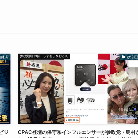
治経済
政治経
ビジ
CPAC登壇の保守系インフルエンサーが参政党・島村