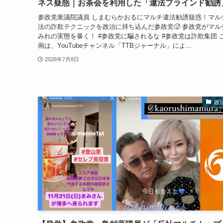
ネス疑惑｜お茶会を利用した「違法ブラインド勧誘
参政党衆議院議員 しまむらかおるにマルチ違法勧誘疑惑！マル
法の詐欺テクニックを政治に持ち込んだ参政党🥵 参政党がマル
みれの実態を暴く！ #参政党に騙されるな #参政党は詐欺集団 
画は、YouTubeチャンネル「TTBジャーナル」によ...
2026年7月8日
政