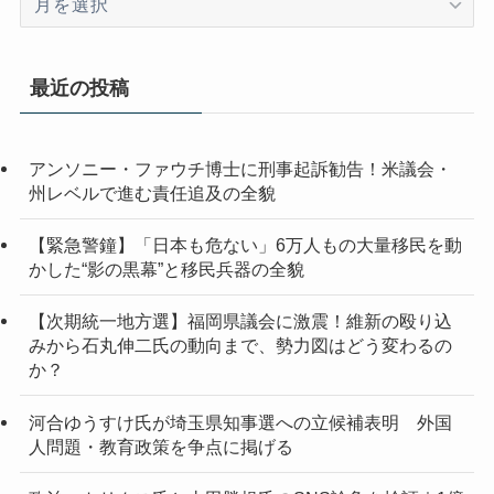
ー
カ
イ
最近の投稿
ブ
アンソニー・ファウチ博士に刑事起訴勧告！米議会・
州レベルで進む責任追及の全貌
【緊急警鐘】「日本も危ない」6万人もの大量移民を動
かした“影の黒幕”と移民兵器の全貌
【次期統一地方選】福岡県議会に激震！維新の殴り込
みから石丸伸二氏の動向まで、勢力図はどう変わるの
か？
河合ゆうすけ氏が埼玉県知事選への立候補表明 外国
人問題・教育政策を争点に掲げる