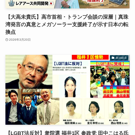
【大高未貴氏】高市首相・トランプ会談の深層｜真珠
湾発言の真意とメガソーラー支援終了が示す日本の転
換点
2026年3月20日
政治経済
【LGBT法反対】衆院選 福井1区 参政党 田中こはる氏