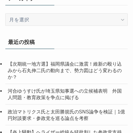
ア
ー
カ
イ
最近の投稿
ブ
【次期統一地方選】福岡県議会に激震！維新の殴り込
みから石丸伸二氏の動向まで、勢力図はどう変わるの
か？
河合ゆうすけ氏が埼玉県知事選への立候補表明 外国
人問題・教育政策を争点に掲げる
政治マトリクス氏と太田勝規氏のSNS論争を検証｜1億
円対談要求・参政党を巡る論点を考察
【炎上騒動】ヘライザー総統を猛批判した参政党支持