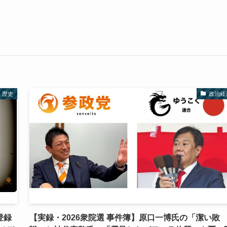
歴史
政治経
登録
【実録・2026衆院選 事件簿】原口一博氏の「潔い敗