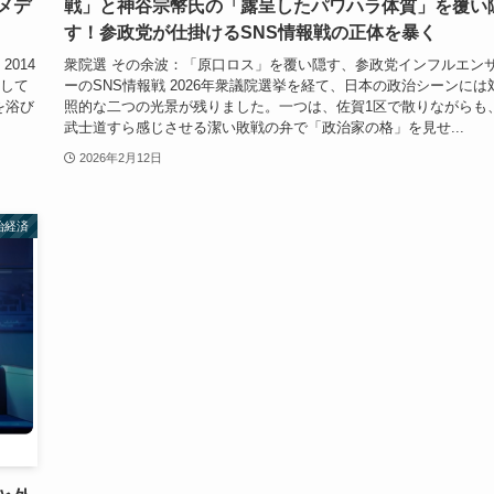
メデ
戦」と神谷宗幣氏の「露呈したパワハラ体質」を覆い
す！参政党が仕掛けるSNS情報戦の正体を暴く
014
衆院選 その余波：「原口ロス」を覆い隠す、参政党インフルエン
連して
ーのSNS情報戦 2026年衆議院選挙を経て、日本の政治シーンには
を浴び
照的な二つの光景が残りました。一つは、佐賀1区で散りながらも
武士道すら感じさせる潔い敗戦の弁で「政治家の格」を見せ...
2026年2月12日
治経済