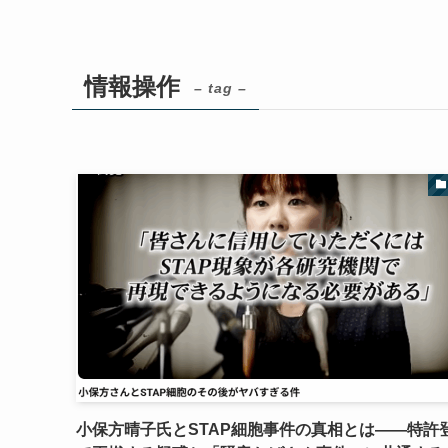
情報操作
– tag –
小保方晴子氏とSTAP細胞事件の真相とは――特許