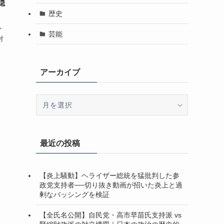
隠
歴史
サ
芸能
対
、
アーカイブ
ア
ー
カ
イ
最近の投稿
ブ
【炎上騒動】ヘライザー総統を猛批判した参
政党支持者──切り抜き動画が招いた炎上と過
剰なバッシングを検証
【全氏名公開】自民党・高市早苗氏支持派 vs