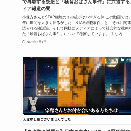
で再燃する疑惑と「騒音おばさん事件」に共通する
ィア報道の闇
小保方さんとSTAP細胞のその後がヤバすぎる件 この動画では、2
年に世間を大きく揺るがした「STAP細胞事件」と、それに関
語られる陰謀論、そして同様にメディアによって社会的な批判
た「騒音おばさん事件」について考察しています。 主な内...
2026年6月1日
政