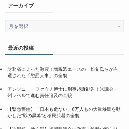
アーカイブ
ア
ー
カ
イ
最近の投稿
ブ
財務省に走った激震！増税派エースの一松旬氏らが左
遷された「懲罰人事」の全貌
アンソニー・ファウチ博士に刑事起訴勧告！米議会・
州レベルで進む責任追及の全貌
【緊急警鐘】「日本も危ない」6万人もの大量移民を動
かした“影の黒幕”と移民兵器の全貌
【次期統一地方選】福岡県議会に激震！維新の殴り込