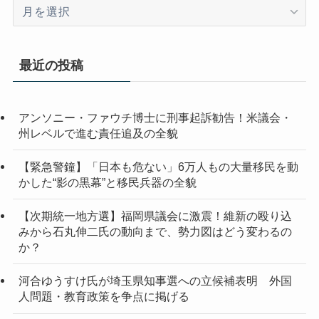
ア
ー
カ
イ
最近の投稿
ブ
アンソニー・ファウチ博士に刑事起訴勧告！米議会・
州レベルで進む責任追及の全貌
【緊急警鐘】「日本も危ない」6万人もの大量移民を動
かした“影の黒幕”と移民兵器の全貌
【次期統一地方選】福岡県議会に激震！維新の殴り込
みから石丸伸二氏の動向まで、勢力図はどう変わるの
か？
河合ゆうすけ氏が埼玉県知事選への立候補表明 外国
人問題・教育政策を争点に掲げる