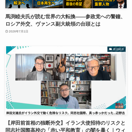
馬渕睦夫氏が読む世界の大転換――参政党への警鐘、
ロシア外交、ヴァンス副大統領の台頭とは
2026年7月1日
政治経済
【岸田前首相の独断外交】イラン大使招待のリスクと
同志社国際高校の「赤い平和教育」の闇を暴く｜ウィ