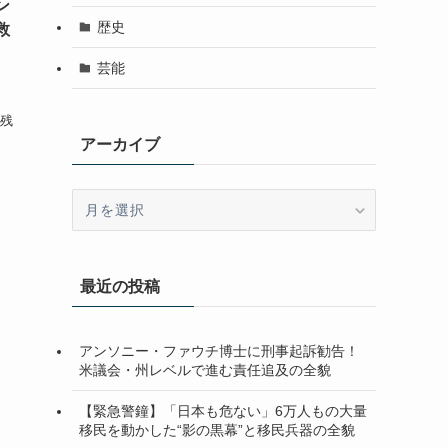
ン
歴史
救
芸能
、
残
アーカイブ
ア
ー
カ
イ
最近の投稿
ブ
アンソニー・ファウチ博士に刑事起訴勧告！
米議会・州レベルで進む責任追及の全貌
【緊急警鐘】「日本も危ない」6万人もの大量
移民を動かした“影の黒幕”と移民兵器の全貌