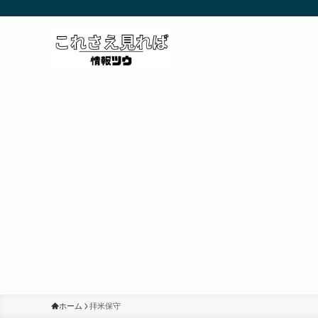
ホーム
拝米保守