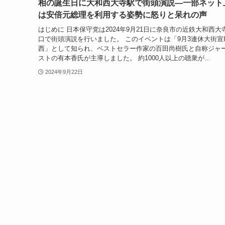
相の誕生日に大和西大寺駅で街頭演説―一部ネット
は安倍元総理を利用する姿勢に怒りと呆れの声
はじめに 日本保守党は2024年9月21日に奈良市の近鉄大和西大
口で街頭演説を行いました。 このイベントは「9月3連休大街宣I
西」として知られ、ベストセラー作家の百田尚樹氏と自称ジャ
ストの有本香氏が主導しました。 約1000人以上の聴衆が...
2024年9月22日