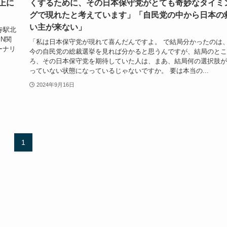
上に
くするために、その日本保守党がとても奇妙なタイミ
グで現れたと考えています」「自民党の中から日本の
い主が来ない」
寺駅北
N関
「私は日本保守党が現れて喜んだんですよ。 で結局分かったのは
ーナリ
今の自民党の総裁選挙を見れば分かると思うんですが、結局のとこ
ろ、その日本保守党を期待していた人は、まあ、結局何の選択肢が
っていない状態になっているじゃないですか。 要は本当の...
2024年9月16日
1