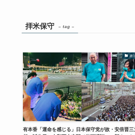
拝米保守
– tag –
政
有本香「運命を感じる」日本保守党が故・安倍晋三