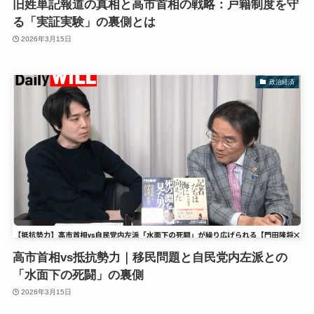
旧姓単記報道の真相と高市首相の戦略：戸籍制度を守
る「実証実験」の裏側とは
2026年3月15日
政治経済
高市首相vs抵抗勢力｜移民問題と自民党内左派との
「水面下の死闘」の裏側
2026年3月15日