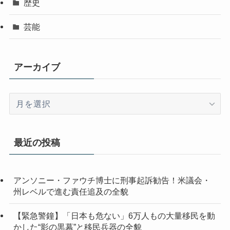
歴史
芸能
アーカイブ
ア
ー
カ
イ
最近の投稿
ブ
アンソニー・ファウチ博士に刑事起訴勧告！米議会・
州レベルで進む責任追及の全貌
【緊急警鐘】「日本も危ない」6万人もの大量移民を動
かした“影の黒幕”と移民兵器の全貌