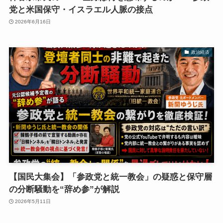
党と米国保守・イスラエル人脈の接点
2026年6月16日
政治経済
【国民大集会】「参政党と統一教会」の疑惑と保守層
の分断騒動を“辞め参”が解説
2026年5月11日