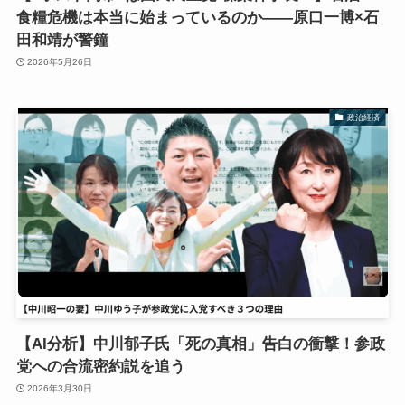
食糧危機は本当に始まっているのか――原口一博×石
田和靖が警鐘
2026年5月26日
政治経済
【AI分析】中川郁子氏「死の真相」告白の衝撃！参政
党への合流密約説を追う
2026年3月30日