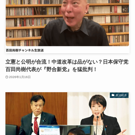
立憲と公明が合流！中道改革は品がない？日本保守党
百田尚樹代表が『野合新党』を猛批判！
2026年1月16日
政治経済