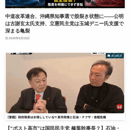
中道改革連合、沖縄県知事選で股裂き状態に――公明
は古謝玄太氏支持、立憲民主党は玉城デニー氏支援で
深まる亀裂
2026年6月16日
政治経済
【“ポスト高市”は国民民主党 榛葉幹事長？】石油・