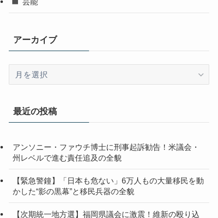
芸能
アーカイブ
ア
ー
カ
イ
最近の投稿
ブ
アンソニー・ファウチ博士に刑事起訴勧告！米議会・
州レベルで進む責任追及の全貌
【緊急警鐘】「日本も危ない」6万人もの大量移民を動
かした“影の黒幕”と移民兵器の全貌
【次期統一地方選】福岡県議会に激震！維新の殴り込