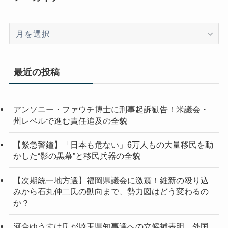
ア
ー
カ
イ
最近の投稿
ブ
アンソニー・ファウチ博士に刑事起訴勧告！米議会・
州レベルで進む責任追及の全貌
【緊急警鐘】「日本も危ない」6万人もの大量移民を動
かした“影の黒幕”と移民兵器の全貌
【次期統一地方選】福岡県議会に激震！維新の殴り込
みから石丸伸二氏の動向まで、勢力図はどう変わるの
か？
河合ゆうすけ氏が埼玉県知事選への立候補表明 外国