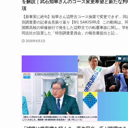
を解説｜武石知華さんのコース変更希望と新たな判
項
【新事実に絶句】知華さん辺野古コース抽選で変更できず... 同
別調査委の記者会見振り返り【8/1 SAKISIRU】 この動画は、
国際高校の研修旅行で発生した辺野古での転覆事故に関し、学
同志社が設置した「特別調査委員会」の報告書提出と記...
2026年8月1日
政