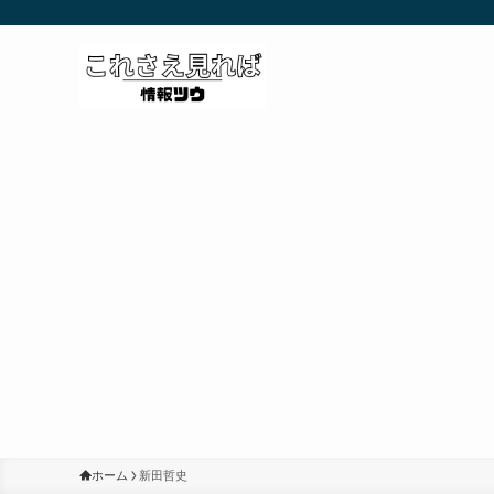
ホーム
新田哲史