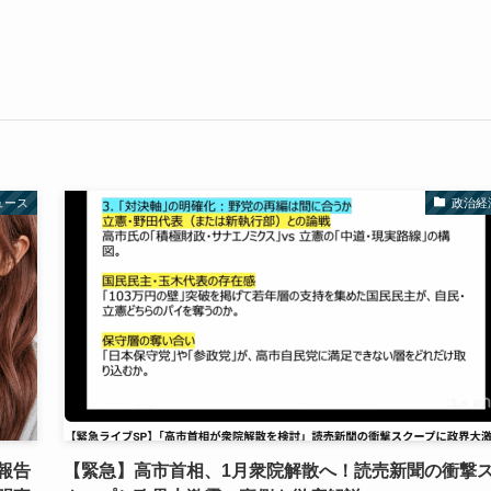
ュース
政治経
報告
【緊急】高市首相、1月衆院解散へ！読売新聞の衝撃