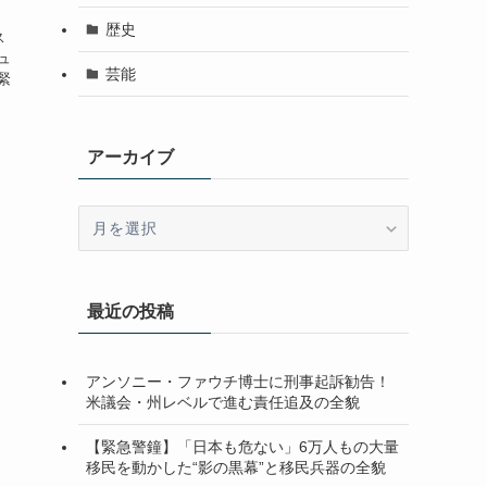
歴史
ス
ュ
芸能
緊
アーカイブ
ア
ー
カ
イ
最近の投稿
ブ
アンソニー・ファウチ博士に刑事起訴勧告！
米議会・州レベルで進む責任追及の全貌
【緊急警鐘】「日本も危ない」6万人もの大量
移民を動かした“影の黒幕”と移民兵器の全貌