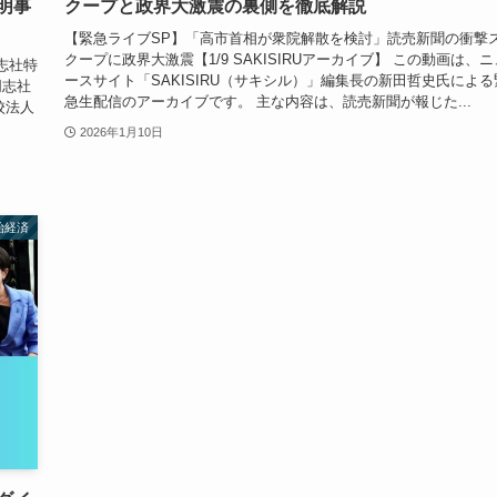
明事
クープと政界大激震の裏側を徹底解説
【緊急ライブSP】「高市首相が衆院解散を検討」読売新聞の衝撃
クープに政界大激震【1/9 SAKISIRUアーカイブ】 この動画は、ニ
志社特
ースサイト「SAKISIRU（サキシル）」編集長の新田哲史氏による
同志社
急生配信のアーカイブです。 主な内容は、読売新聞が報じた...
校法人
2026年1月10日
治経済