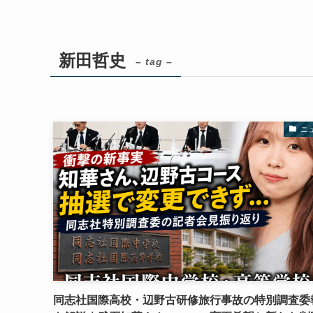
新田哲史
– tag –
ニ
同志社国際高校・辺野古研修旅行事故の特別調査委