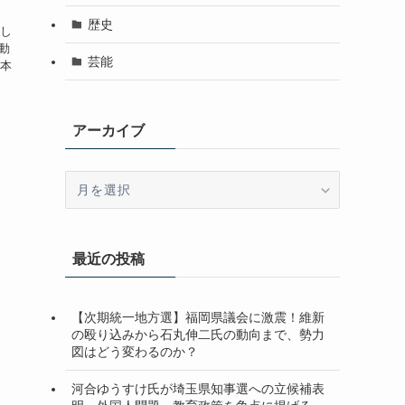
歴史
し
動
芸能
本
アーカイブ
ア
ー
カ
イ
最近の投稿
ブ
【次期統一地方選】福岡県議会に激震！維新
の殴り込みから石丸伸二氏の動向まで、勢力
図はどう変わるのか？
河合ゆうすけ氏が埼玉県知事選への立候補表