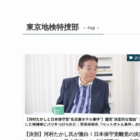
東京地検特捜部
– tag –
政
【決別】河村たかし氏が激白！日本保守党離党の決