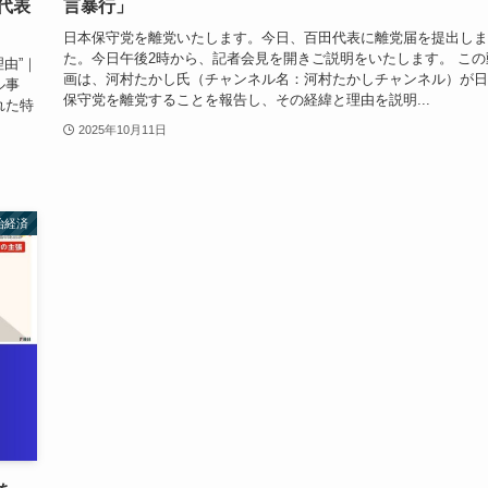
代表
言暴行」
日本保守党を離党いたします。今日、百田代表に離党届を提出しま
た。今日午後2時から、記者会見を開きご説明をいたします。 この
由”｜
画は、河村たかし氏（チャンネル名：河村たかしチャンネル）が日
ル事
保守党を離党することを報告し、その経緯と理由を説明...
れた特
2025年10月11日
治経済