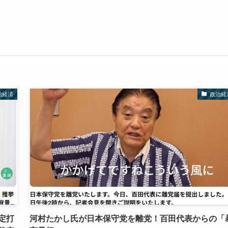
治経済
政治経
定打
河村たかし氏が日本保守党を離党！百田代表からの「