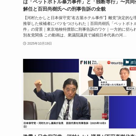
は「ペットボトル暴力事件」と「独断専行」〜共同
解任と百田尚樹氏への刑事告訴の全貌
【河村たかしと日本保守党“名古屋ホテル事件”】離党“決定的な理
推挙した候補者にバツをつけられた｜百田尚樹氏「ペットボト
件」の背景｜東京地検特捜部に刑事告訴のワケ｜一方的に切ら
別友党関係 この動画は、衆議院議員で減税日本代表の河...
2025年10月19日
政