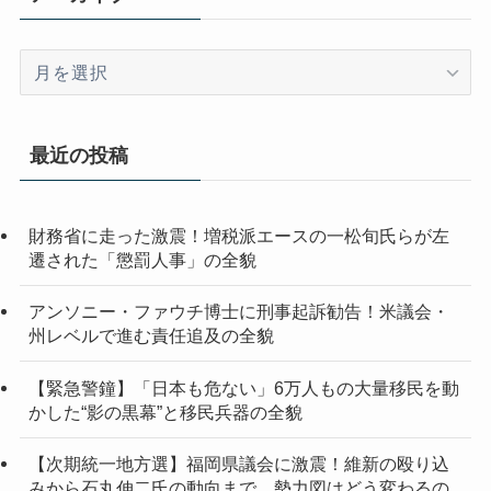
ア
ー
カ
イ
最近の投稿
ブ
財務省に走った激震！増税派エースの一松旬氏らが左
遷された「懲罰人事」の全貌
アンソニー・ファウチ博士に刑事起訴勧告！米議会・
州レベルで進む責任追及の全貌
【緊急警鐘】「日本も危ない」6万人もの大量移民を動
かした“影の黒幕”と移民兵器の全貌
【次期統一地方選】福岡県議会に激震！維新の殴り込
みから石丸伸二氏の動向まで、勢力図はどう変わるの