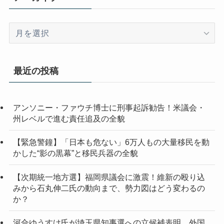
ア
ー
カ
イ
最近の投稿
ブ
アンソニー・ファウチ博士に刑事起訴勧告！米議会・
州レベルで進む責任追及の全貌
【緊急警鐘】「日本も危ない」6万人もの大量移民を動
かした“影の黒幕”と移民兵器の全貌
【次期統一地方選】福岡県議会に激震！維新の殴り込
みから石丸伸二氏の動向まで、勢力図はどう変わるの
か？
河合ゆうすけ氏が埼玉県知事選への立候補表明 外国