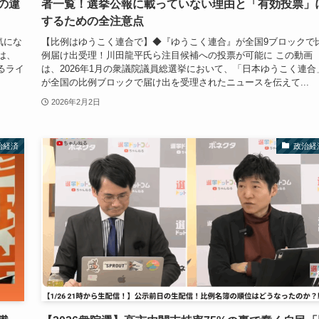
の違
者一覧！選挙公報に載っていない理由と「有効投票」
するための全注意点
気にな
【比例はゆうこく連合で】◆『ゆうこく連合』が全国9ブロックで
は、
例届け出受理！川田龍平氏ら注目候補への投票が可能に この動画
るライ
は、2026年1月の衆議院議員総選挙において、「日本ゆうこく連合
が全国の比例ブロックで届け出を受理されたニュースを伝えて...
2026年2月2日
治経済
政治経