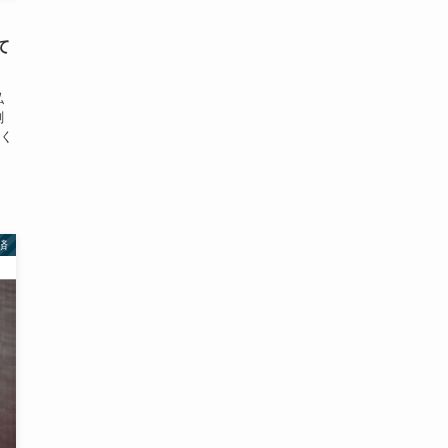
て
私
測
く
済