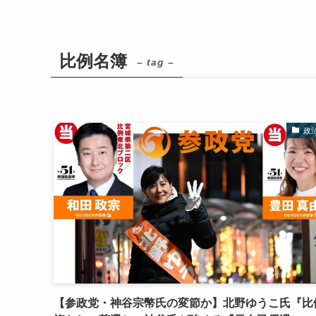
比例名簿
– tag –
政
【参政党・神谷宗幣氏の変節か】北野ゆうこ氏『比