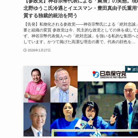
【参政党】神谷宗幣代表による「粛清」の実態。現
北野ゆうこ氏冷遇とイエスマン・豊田真由子氏重用
質する独裁的統治を問う
【告発】私物化される参政党――神谷宗幣氏による「絶対忠誠
要と組織の変質 参政党は今、民主的な政党としての体を成して
ず、神谷宗幣代表個人への「絶対忠誠」を強いる私的な集団へ
しています。かつて掲げた高潔な理念の裏で、代表の顔色を...
2026年1月27日
政