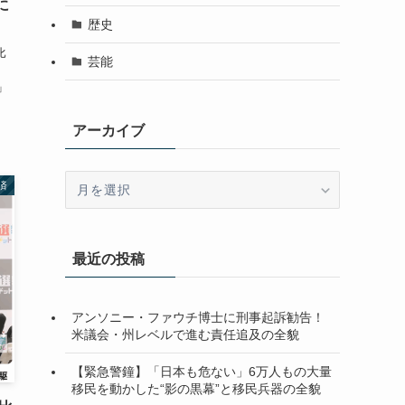
に
歴史
比
芸能
」
アーカイブ
ア
済
ー
カ
イ
最近の投稿
ブ
アンソニー・ファウチ博士に刑事起訴勧告！
米議会・州レベルで進む責任追及の全貌
【緊急警鐘】「日本も危ない」6万人もの大量
移民を動かした“影の黒幕”と移民兵器の全貌