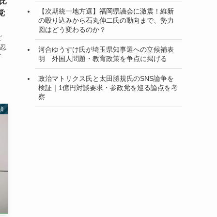
比
【次期統一地方選】福岡県議会に激震！維新
党
の殴り込みから石丸伸二氏の動向まで、勢力
図はどう変わるのか？
ど
忍
河合ゆうすけ氏が埼玉県知事選への立候補表
ド
明 外国人問題・教育政策を争点に掲げる
政治マトリクス氏と太田勝規氏のSNS論争を
検証｜1億円対談要求・参政党を巡る論点を考
察
済