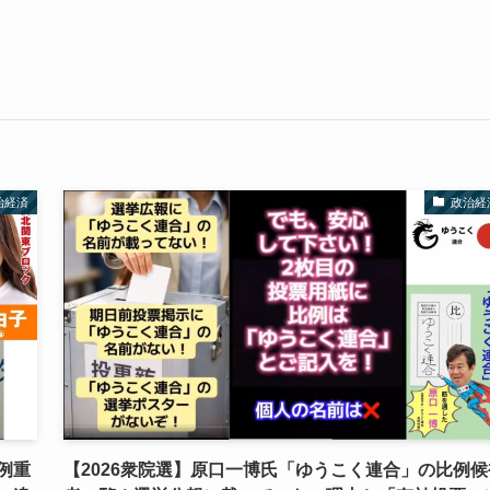
治経済
政治経
例重
【2026衆院選】原口一博氏「ゆうこく連合」の比例候