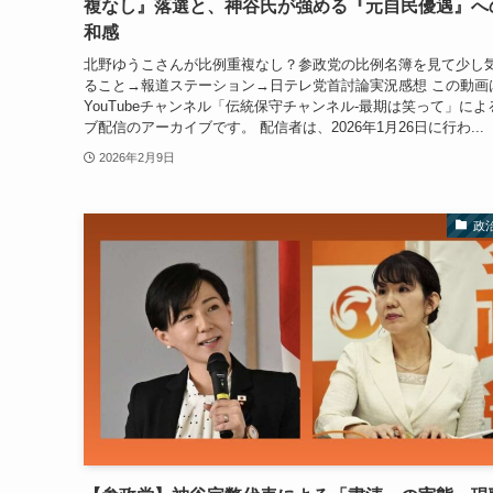
複なし』落選と、神谷氏が強める『元自民優遇』へ
和感
北野ゆうこさんが比例重複なし？参政党の比例名簿を見て少し
ること→報道ステーション→日テレ党首討論実況感想 この動画
YouTubeチャンネル「伝統保守チャンネル-最期は笑って」によ
ブ配信のアーカイブです。 配信者は、2026年1月26日に行わ...
2026年2月9日
政