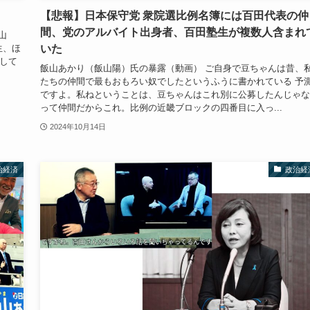
【悲報】日本保守党 衆院選比例名簿には百田代表の仲
間、党のアルバイト出身者、百田塾生が複数人含まれ
山
いた
生、ほ
して
飯山あかり（飯山陽）氏の暴露（動画） ご自身で豆ちゃんは昔、
たちの仲間で最もおもろい奴でしたというふうに書かれている 予
ですよ。私ねということは、豆ちゃんはこれ別に公募したんじゃな
って仲間だからこれ。比例の近畿ブロックの四番目に入っ...
2024年10月14日
治経済
政治経