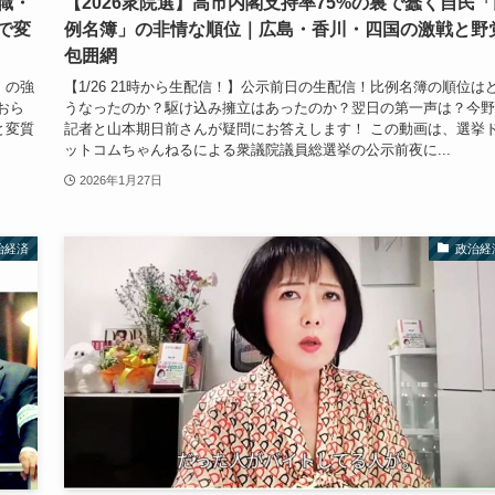
職・
【2026衆院選】高市内閣支持率75%の裏で蠢く自民「
で変
例名簿」の非情な順位｜広島・香川・四国の激戦と野
包囲網
」の強
【1/26 21時から生配信！】公示前日の生配信！比例名簿の順位は
おら
うなったのか？駆け込み擁立はあったのか？翌日の第一声は？今野
と変質
記者と山本期日前さんが疑問にお答えします！ この動画は、選挙
ットコムちゃんねるによる衆議院議員総選挙の公示前夜に...
2026年1月27日
治経済
政治経