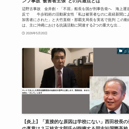
ンプ事故“被害者主張”との共通点とは
辺野古事故 金井創・「不屈」船長を国が刑事告発へ 海上運
反で 牛歩戦術の活動家女性「私は被害者なのに産経新聞に
加害者にされた」と大竹直樹・那覇支局長を実名で批判 この動
は、主に沖縄における抗議活動に関連する2つの重大な出...
2026年5月20日
ニ
【炎上】「直接的な原因は学校にない」西田校長の
の真意は？三枝玄太郎氏が指摘する同志社国際高校