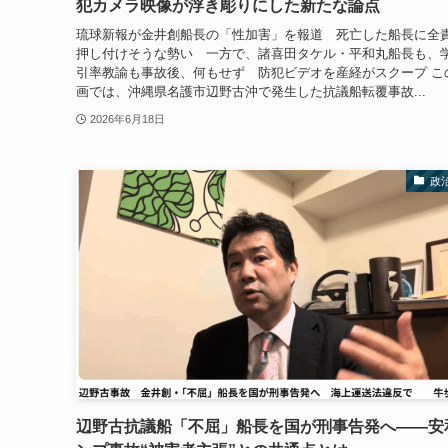
犯カメラ映像が浮き彫りにした新たな論点
琉球新報が金井創船長の「性加害」を報道 死亡した船長に全
押し付けそうな勢い 一方で、諸喜田タケル・平和丸船長も、
引率教諭も事故後、何もせず 防犯ビデオを産経がスクープ こ
画では、沖縄県名護市辺野古沖で発生した抗議船転覆事故...
2026年6月18日
政
辺野古抗議船「不屈」船長を国が刑事告発へ――安