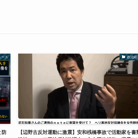
ュース
政治経
と防
【辺野古反対運動に激震】安和桟橋事故で活動家を書