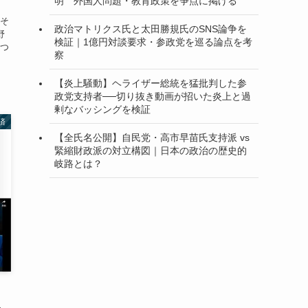
明 外国人問題・教育政策を争点に掲げる
そ
政治マトリクス氏と太田勝規氏のSNS論争を
野
検証｜1億円対談要求・参政党を巡る論点を考
つ
察
【炎上騒動】ヘライザー総統を猛批判した参
政党支持者──切り抜き動画が招いた炎上と過
剰なバッシングを検証
済
【全氏名公開】自民党・高市早苗氏支持派 vs
緊縮財政派の対立構図｜日本の政治の歴史的
岐路とは？