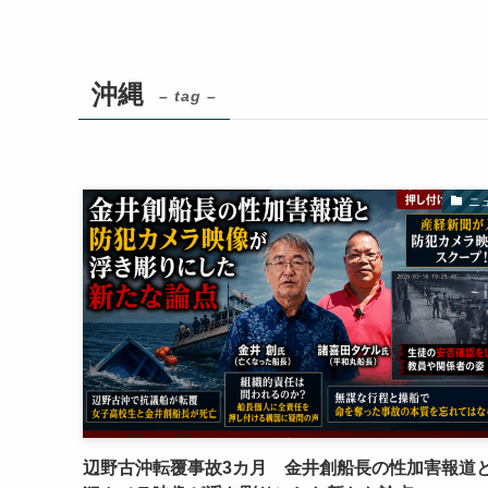
沖縄
– tag –
ニ
辺野古沖転覆事故3カ月 金井創船長の性加害報道