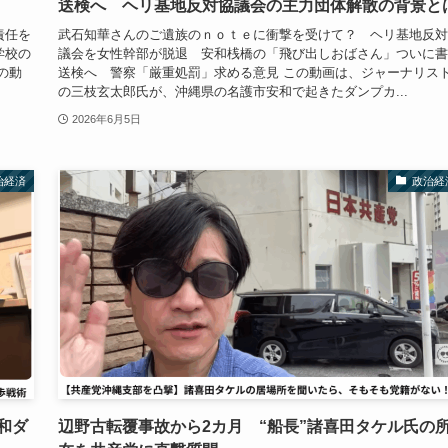
送検へ ヘリ基地反対協議会の主力団体解散の背景と
責任を
武石知華さんのご遺族のｎｏｔｅに衝撃を受けて？ ヘリ基地反対
学校の
議会を女性幹部が脱退 安和桟橋の「飛び出しおばさん」ついに書
の動
送検へ 警察「厳重処罰」求める意見 この動画は、ジャーナリス
の三枝玄太郎氏が、沖縄県の名護市安和で起きたダンプカ...
2026年6月5日
治経済
政治経
和ダ
辺野古転覆事故から2カ月 “船長”諸喜田タケル氏の