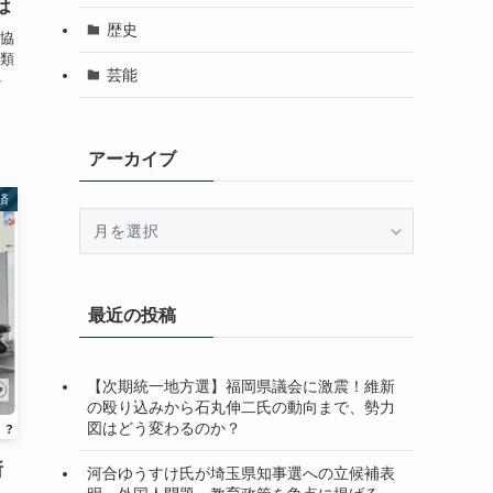
は
歴史
協
類
芸能
ト
アーカイブ
済
ア
ー
カ
イ
最近の投稿
ブ
【次期統一地方選】福岡県議会に激震！維新
の殴り込みから石丸伸二氏の動向まで、勢力
図はどう変わるのか？
所
河合ゆうすけ氏が埼玉県知事選への立候補表