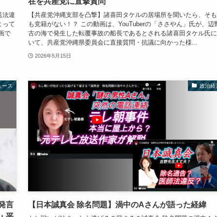
在を共産党に直撃質問
送法違
【共産党沖縄支部を凸撃】諸喜田タケルの居場所を聞いたら、そも
よって
も党籍がない！？ この動画は、YouTuberの「ささやん」氏が、辺
画で
古の海で発生した転覆事故の船長であるとされる諸喜田タケル氏に
いて、共産党沖縄県委員会に直接質問・抗議に向かった様...
2026年5月15日
ュース
政治経
発言
【日本誠真会 除名問題】渦中のAさんが語った経緯
・平