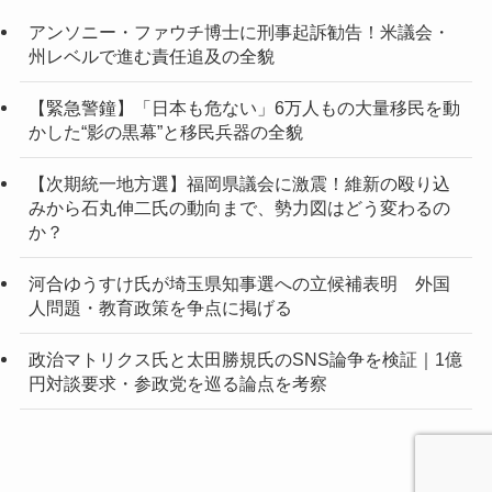
アンソニー・ファウチ博士に刑事起訴勧告！米議会・
州レベルで進む責任追及の全貌
【緊急警鐘】「日本も危ない」6万人もの大量移民を動
かした“影の黒幕”と移民兵器の全貌
【次期統一地方選】福岡県議会に激震！維新の殴り込
みから石丸伸二氏の動向まで、勢力図はどう変わるの
か？
河合ゆうすけ氏が埼玉県知事選への立候補表明 外国
人問題・教育政策を争点に掲げる
政治マトリクス氏と太田勝規氏のSNS論争を検証｜1億
円対談要求・参政党を巡る論点を考察