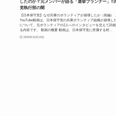
したのか？元メンバーが語る「選挙プランナー」T
党執行部の闇
【日本保守党】なぜ兵庫のボランティアが崩壊したか（前編） 
YouTube動画は、日本保守党の兵庫ボランティア組織が崩壊し
について、元ボランティアの2人へのインタビューを交えて詳細
る内容です。 動画の概要 動画は、日本保守党に所属する村...
2025年10月14日