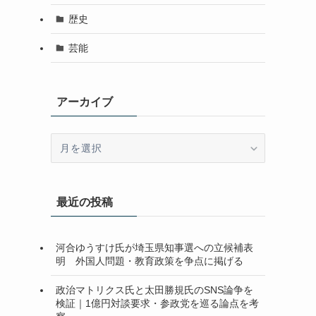
歴史
芸能
アーカイブ
ア
ー
カ
イ
最近の投稿
ブ
河合ゆうすけ氏が埼玉県知事選への立候補表
明 外国人問題・教育政策を争点に掲げる
政治マトリクス氏と太田勝規氏のSNS論争を
検証｜1億円対談要求・参政党を巡る論点を考