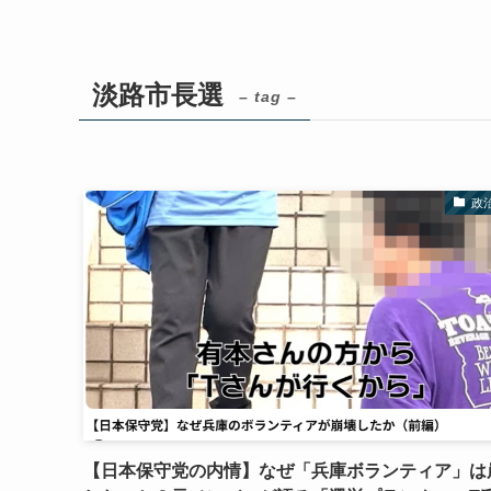
淡路市長選
– tag –
政
【日本保守党の内情】なぜ「兵庫ボランティア」は