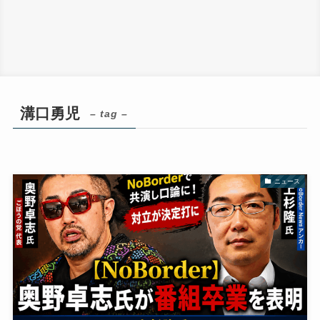
溝口勇児
– tag –
ニュース