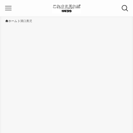
ホーム
溝口勇児