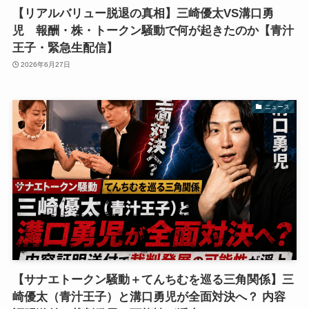
【リアルバリュー脱退の真相】三崎優太VS溝口勇
児 報酬・株・トークン騒動で何が起きたのか【青汁
王子・緊急生配信】
2026年6月27日
ニュース
【サナエトークン騒動＋てんちむを巡る三角関係】三
崎優太（青汁王子）と溝口勇児が全面対決へ？ 内容