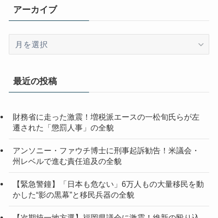
アーカイブ
ア
ー
カ
イ
最近の投稿
ブ
財務省に走った激震！増税派エースの一松旬氏らが左
遷された「懲罰人事」の全貌
アンソニー・ファウチ博士に刑事起訴勧告！米議会・
州レベルで進む責任追及の全貌
【緊急警鐘】「日本も危ない」6万人もの大量移民を動
かした“影の黒幕”と移民兵器の全貌
【次期統一地方選】福岡県議会に激震！維新の殴り込