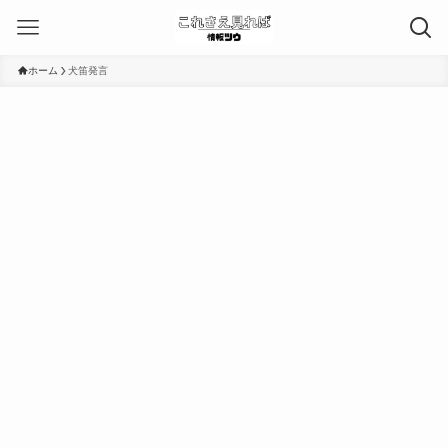
ホーム
犬笛発言