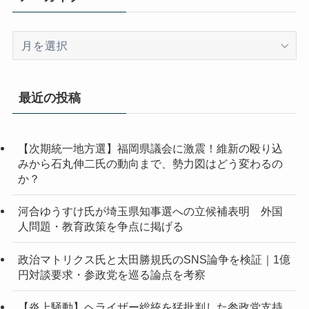
ア
ー
カ
イ
最近の投稿
ブ
【次期統一地方選】福岡県議会に激震！維新の殴り込
みから石丸伸二氏の動向まで、勢力図はどう変わるの
か？
河合ゆうすけ氏が埼玉県知事選への立候補表明 外国
人問題・教育政策を争点に掲げる
政治マトリクス氏と太田勝規氏のSNS論争を検証｜1億
円対談要求・参政党を巡る論点を考察
【炎上騒動】ヘライザー総統を猛批判した参政党支持