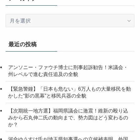
ア
ー
カ
イ
最近の投稿
ブ
アンソニー・ファウチ博士に刑事起訴勧告！米議会・
州レベルで進む責任追及の全貌
【緊急警鐘】「日本も危ない」6万人もの大量移民を動
かした“影の黒幕”と移民兵器の全貌
【次期統一地方選】福岡県議会に激震！維新の殴り込
みから石丸伸二氏の動向まで、勢力図はどう変わるの
か？
河合ゆうすけ氏が埼玉県知事選への立候補表明 外国