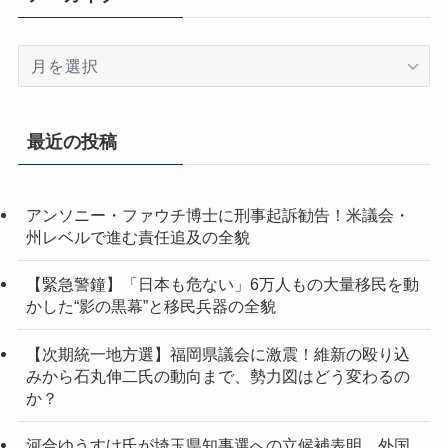
ア
ー
カ
イ
最近の投稿
ブ
アンソニー・ファウチ博士に刑事起訴勧告！米議会・
州レベルで進む責任追及の全貌
【緊急警鐘】「日本も危ない」6万人もの大量移民を動
かした“影の黒幕”と移民兵器の全貌
【次期統一地方選】福岡県議会に激震！維新の殴り込
みから石丸伸二氏の動向まで、勢力図はどう変わるの
か？
河合ゆうすけ氏が埼玉県知事選への立候補表明 外国