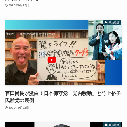
2025年9月22日
政治経済
百田尚樹が激白！日本保守党「党内騒動」と竹上裕子
氏離党の裏側
2025年9月22日
政治経済