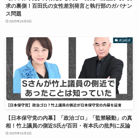
求の裏側！百田氏の女性差別発言と執行部のガバナン
ス問題
2025年10月3日
政治経済
【日本保守党の内幕】「政治ゴロ」「監禁騒動」の真
相！竹上議員の側近S氏が百田・有本氏の批判に反論
2025年10月3日