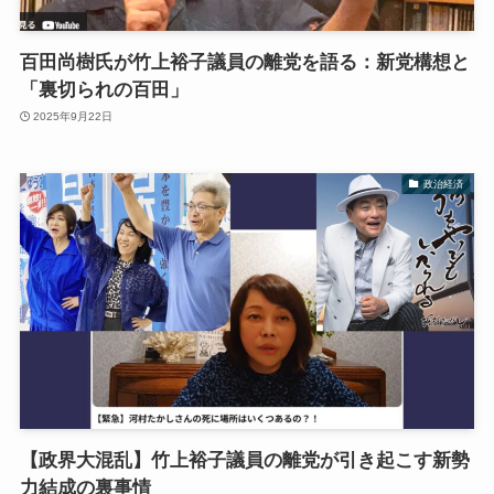
百田尚樹氏が竹上裕子議員の離党を語る：新党構想と
「裏切られの百田」
2025年9月22日
政治経済
【政界大混乱】竹上裕子議員の離党が引き起こす新勢
力結成の裏事情