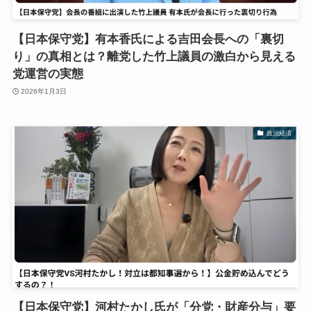
【日本保守党】有本香氏による吉田会長への「裏切
り」の真相とは？離党した竹上議員の激白から見える
党運営の実態
2026年1月3日
政治経済
【日本保守党】河村たかし氏が「分党・財産分与」要