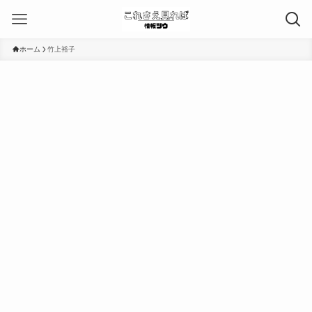
ホーム
竹上裕子