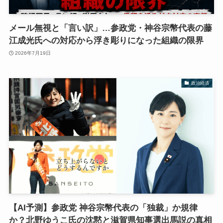
メール無視と「言い訳」…参政党・神谷宗幣代表の藤
江成光氏への対応から浮き彫りになった組織の限界
2026年7月19日
政治経済
【AI予測】参政党 神谷宗幣代表の「独裁」か規律
か？北野ゆうこ氏の沈黙と滋賀県知事選出馬説の真相