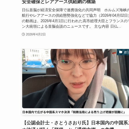
安全確保とレアアース供給網の構築
日仏首脳が経済安全保障で連携強化の共同声明 ホルムズ海峡
航行やレアアースの供給態勢強化などで協力（2026年04月02日
の動画は、2026年4月1日に行われた高市総理大臣とフランスの
ン大統領による首脳会談のニュースです。 主な内容 日仏...
2026年4月2日
政
【公認会計士・さとうさおり氏】日本国内の中国系