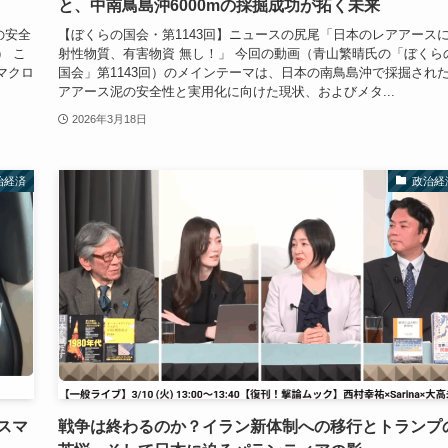
と、中南鳥島沖6000mの採掘成功が拓く未来
の安全
【ぼくらの国会・第1143回】ニュースの尻尾「日本のレアアース
） こ
射性物質、有害物資 無し！」 今回の動画（青山繁晴氏の「ぼくら
マクロ
国会」第1143回）のメインテーマは、日本の南鳥島沖で採掘され
アアース泥の安全性と実用化に向けた現状、およびメタ...
2026年3月18日
治経済
政治経
スマ
戦争は終わるのか？イラン新体制への移行とトランプ