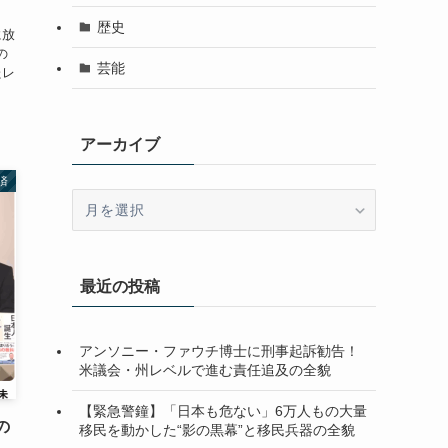
歴史
に放
の
芸能
たレ
アーカイブ
済
ア
ー
カ
イ
最近の投稿
ブ
アンソニー・ファウチ博士に刑事起訴勧告！
米議会・州レベルで進む責任追及の全貌
【緊急警鐘】「日本も危ない」6万人もの大量
の
移民を動かした“影の黒幕”と移民兵器の全貌