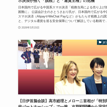
ホ決済が招く「脱税」と「通貨主権」の危機
日本国内で広がる中国系スマホ決済「税務当局による売り上げ
困難に」 公認会計士のさとうさおり氏が、日本国内で広がる中
スマホ決済（AlipayやWeChat Payなど）がもたらす税務上の課
と、デジタル通貨を巡る安全保障について解説している動画で..
2026年3月15日
政
【日伊首脳会談】高市総理とメローニ首相が「特別
的パートナーシップ」で一致。次期戦闘機から宇宙