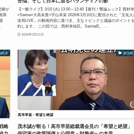
苦悩、そして日本に迫るパランティアの影
把握が
【一般ライブ】3/10 (火) 13:00～13:40【復刊！撃論ムック】西村
国系
×Sarina×大高未貴×宇山卓栄 2026年3月10日に配信された「文化人
題
送局LIVE」の動画内容に基づき、主なトピックと議論のポイント
.
約します。 この回では、西村幸祐氏、Sarina氏、...
2026年3月11日
治経済
政治経
戦略
茂木誠が斬る！高市早苗総裁選会見の「希望と絶望」
協力
保守派の政策評価と公明党・財務省への本音