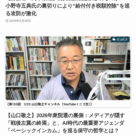
小野寺五典氏の裏切りにより“給付付き税額控除”を巡
る攻防が激化
2026年5月28日
政治経済
【山口敬之】2026年衆院選の裏側：メディアが隠す
「戦後左翼の終焉」と、AI時代の最重要アジェンダ
「ベーシックインカム」を巡る保守の哲学とは？