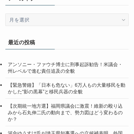
ア
ー
カ
イ
最近の投稿
ブ
アンソニー・ファウチ博士に刑事起訴勧告！米議会・
州レベルで進む責任追及の全貌
【緊急警鐘】「日本も危ない」6万人もの大量移民を動
かした“影の黒幕”と移民兵器の全貌
【次期統一地方選】福岡県議会に激震！維新の殴り込
みから石丸伸二氏の動向まで、勢力図はどう変わるの
か？
河合ゆうすけ氏が埼玉県知事選への立候補表明 外国