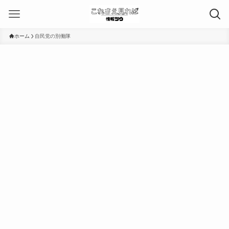
ホーム
自民党の別働隊