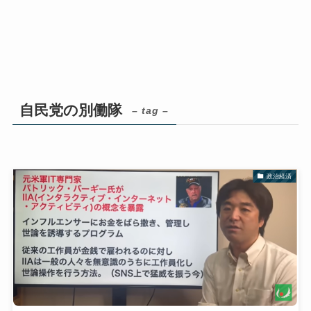
自民党の別働隊
– tag –
政治経済