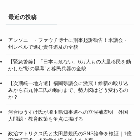
カ
イ
最近の投稿
ブ
アンソニー・ファウチ博士に刑事起訴勧告！米議会・
州レベルで進む責任追及の全貌
【緊急警鐘】「日本も危ない」6万人もの大量移民を動
かした“影の黒幕”と移民兵器の全貌
【次期統一地方選】福岡県議会に激震！維新の殴り込
みから石丸伸二氏の動向まで、勢力図はどう変わるの
か？
河合ゆうすけ氏が埼玉県知事選への立候補表明 外国
人問題・教育政策を争点に掲げる
政治マトリクス氏と太田勝規氏のSNS論争を検証｜1億