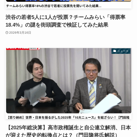
渋谷の若者5人に1人が投票？チームみらい「得票率
18.4%」の謎を街頭調査で検証してみた結果
2026年3月16日
ニュース
【2025年総決算】高市政権誕生と自公連立解消、日本
が迎えた歴史的転換点とは？（門田隆将氏解説）