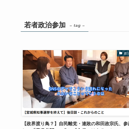
若者政治参加
– tag –
政
【政界渡り鳥？】自民離党・連敗の和田政宗氏、参