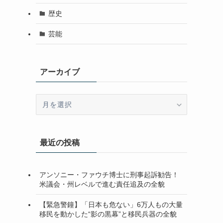
歴史
芸能
アーカイブ
ア
ー
カ
イ
最近の投稿
ブ
アンソニー・ファウチ博士に刑事起訴勧告！
米議会・州レベルで進む責任追及の全貌
【緊急警鐘】「日本も危ない」6万人もの大量
移民を動かした“影の黒幕”と移民兵器の全貌