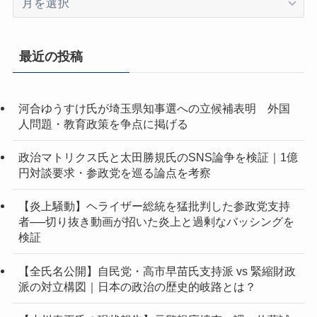
ー
カ
イ
最近の投稿
ブ
河合ゆうすけ氏が埼玉県知事選への立候補表明 外国
人問題・教育政策を争点に掲げる
政治マトリクス氏と太田勝規氏のSNS論争を検証｜1億
円対談要求・参政党を巡る論点を考察
【炎上騒動】ヘライザー総統を猛批判した参政党支持
者──切り抜き動画が招いた炎上と過剰なバッシングを
検証
【全氏名公開】自民党・高市早苗氏支持派 vs 緊縮財政
派の対立構図｜日本の政治の歴史的岐路とは？