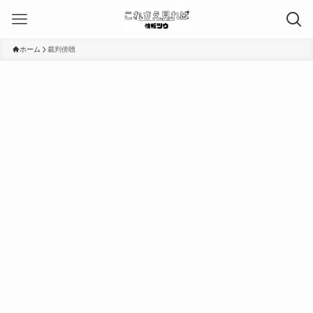
ホーム
裁判傍聴