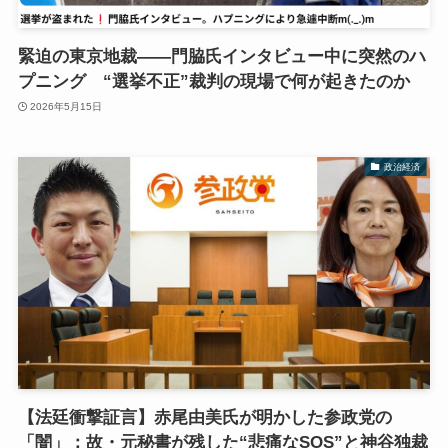
緊迫の東京地裁――門脇氏インタビュー中に突然のハ
プニング “選挙不正”裁判の現場で何が起きたのか
2026年5月15日
政治経済
【法廷衝撃証言】赤尾由美氏が明かした参政党の
「闇」：故・元秘書が残した“悲痛なSOS”と神谷独裁