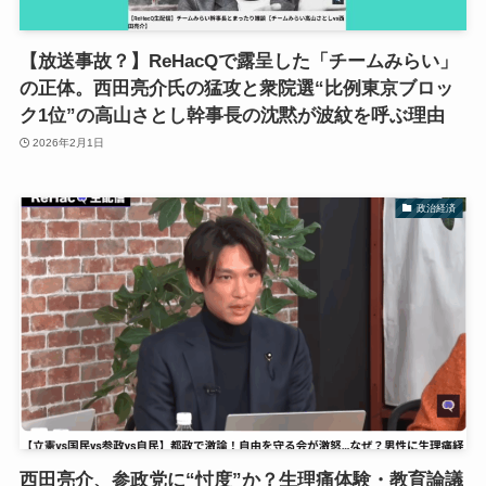
【放送事故？】ReHacQで露呈した「チームみらい」
の正体。西田亮介氏の猛攻と衆院選“比例東京ブロッ
ク1位”の高山さとし幹事長の沈黙が波紋を呼ぶ理由
2026年2月1日
政治経済
西田亮介、参政党に“忖度”か？生理痛体験・教育論議