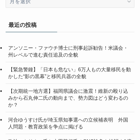
ー
カ
イ
最近の投稿
ブ
アンソニー・ファウチ博士に刑事起訴勧告！米議会・
州レベルで進む責任追及の全貌
【緊急警鐘】「日本も危ない」6万人もの大量移民を動
かした“影の黒幕”と移民兵器の全貌
【次期統一地方選】福岡県議会に激震！維新の殴り込
みから石丸伸二氏の動向まで、勢力図はどう変わるの
か？
河合ゆうすけ氏が埼玉県知事選への立候補表明 外国
人問題・教育政策を争点に掲げる