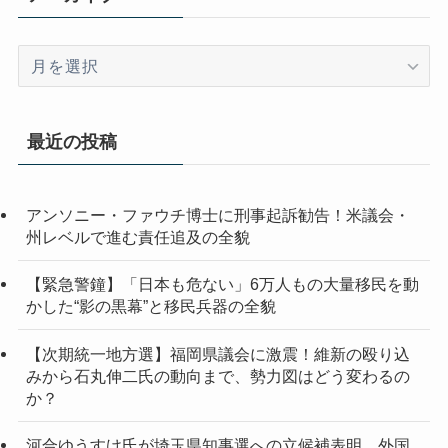
ア
ー
カ
イ
最近の投稿
ブ
アンソニー・ファウチ博士に刑事起訴勧告！米議会・
州レベルで進む責任追及の全貌
【緊急警鐘】「日本も危ない」6万人もの大量移民を動
かした“影の黒幕”と移民兵器の全貌
【次期統一地方選】福岡県議会に激震！維新の殴り込
みから石丸伸二氏の動向まで、勢力図はどう変わるの
か？
河合ゆうすけ氏が埼玉県知事選への立候補表明 外国