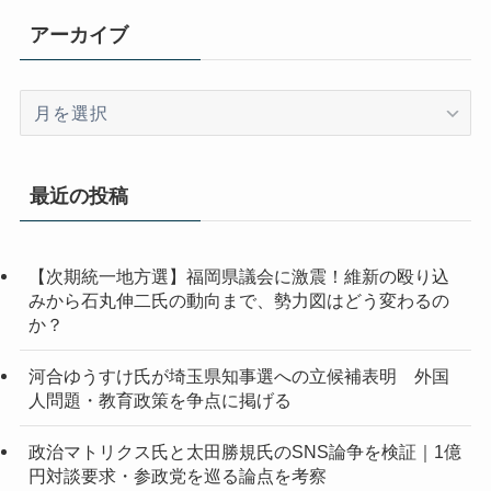
アーカイブ
ア
ー
カ
イ
最近の投稿
ブ
【次期統一地方選】福岡県議会に激震！維新の殴り込
みから石丸伸二氏の動向まで、勢力図はどう変わるの
か？
河合ゆうすけ氏が埼玉県知事選への立候補表明 外国
人問題・教育政策を争点に掲げる
政治マトリクス氏と太田勝規氏のSNS論争を検証｜1億
円対談要求・参政党を巡る論点を考察