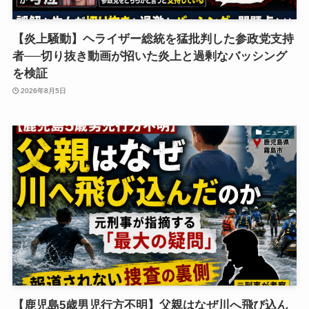
【炎上騒動】ヘライザー総統を猛批判した参政党支持
者──切り抜き動画が招いた炎上と過剰なバッシング
を検証
2026年8月5日
ニュース
【鹿児島5歳男児行方不明】父親はなぜ川へ飛び込ん