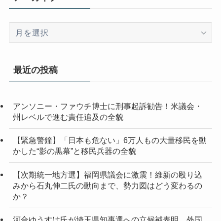
ア
ー
カ
イ
最近の投稿
ブ
アンソニー・ファウチ博士に刑事起訴勧告！米議会・
州レベルで進む責任追及の全貌
【緊急警鐘】「日本も危ない」6万人もの大量移民を動
かした“影の黒幕”と移民兵器の全貌
【次期統一地方選】福岡県議会に激震！維新の殴り込
みから石丸伸二氏の動向まで、勢力図はどう変わるの
か？
河合ゆうすけ氏が埼玉県知事選への立候補表明 外国