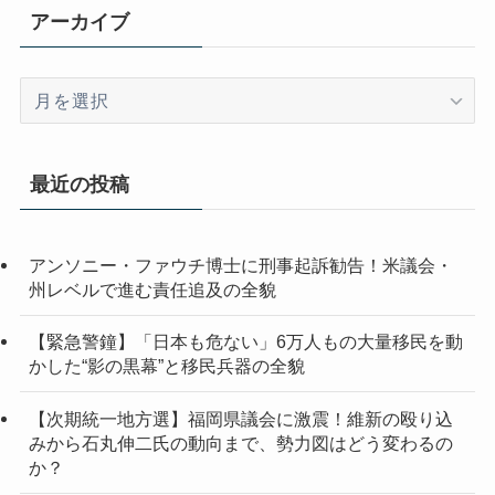
アーカイブ
ア
ー
カ
イ
最近の投稿
ブ
アンソニー・ファウチ博士に刑事起訴勧告！米議会・
州レベルで進む責任追及の全貌
【緊急警鐘】「日本も危ない」6万人もの大量移民を動
かした“影の黒幕”と移民兵器の全貌
【次期統一地方選】福岡県議会に激震！維新の殴り込
みから石丸伸二氏の動向まで、勢力図はどう変わるの
か？