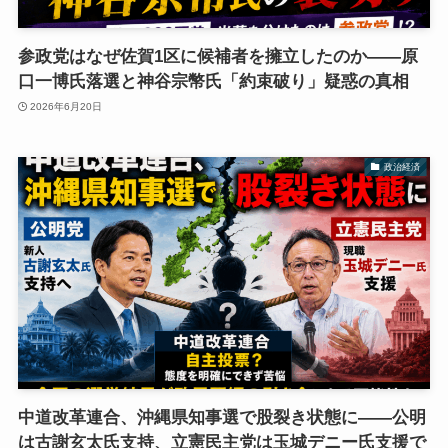
参政党はなぜ佐賀1区に候補者を擁立したのか――原
口一博氏落選と神谷宗幣氏「約束破り」疑惑の真相
2026年6月20日
政治経済
中道改革連合、沖縄県知事選で股裂き状態に――公明
は古謝玄太氏支持、立憲民主党は玉城デニー氏支援で