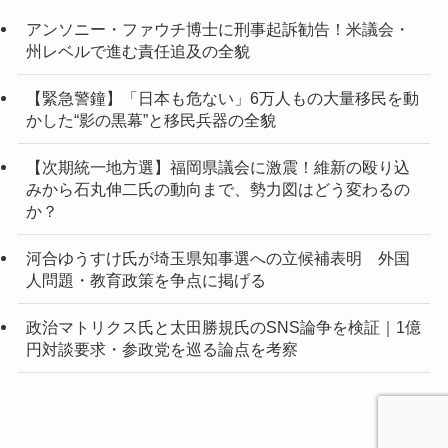
アンソニー・ファウチ博士に刑事起訴勧告！米議会・
州レベルで進む責任追及の全貌
【緊急警鐘】「日本も危ない」6万人もの大量移民を動
かした“影の黒幕”と移民兵器の全貌
【次期統一地方選】福岡県議会に激震！維新の殴り込
みから石丸伸二氏の動向まで、勢力図はどう変わるの
か？
河合ゆうすけ氏が埼玉県知事選への立候補表明 外国
人問題・教育政策を争点に掲げる
政治マトリクス氏と太田勝規氏のSNS論争を検証｜1億
円対談要求・参政党を巡る論点を考察