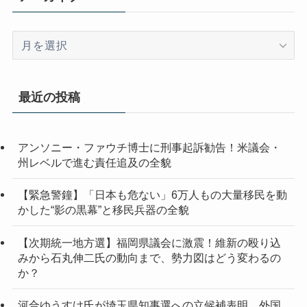
ア
ー
カ
イ
最近の投稿
ブ
アンソニー・ファウチ博士に刑事起訴勧告！米議会・
州レベルで進む責任追及の全貌
【緊急警鐘】「日本も危ない」6万人もの大量移民を動
かした“影の黒幕”と移民兵器の全貌
【次期統一地方選】福岡県議会に激震！維新の殴り込
みから石丸伸二氏の動向まで、勢力図はどう変わるの
か？
河合ゆうすけ氏が埼玉県知事選への立候補表明 外国