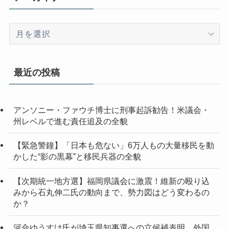
ア
ー
カ
イ
最近の投稿
ブ
アンソニー・ファウチ博士に刑事起訴勧告！米議会・
州レベルで進む責任追及の全貌
【緊急警鐘】「日本も危ない」6万人もの大量移民を動
かした“影の黒幕”と移民兵器の全貌
【次期統一地方選】福岡県議会に激震！維新の殴り込
みから石丸伸二氏の動向まで、勢力図はどう変わるの
か？
河合ゆうすけ氏が埼玉県知事選への立候補表明 外国