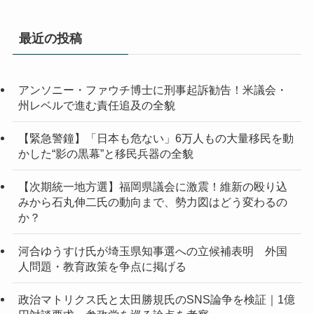
カ
イ
最近の投稿
ブ
アンソニー・ファウチ博士に刑事起訴勧告！米議会・
州レベルで進む責任追及の全貌
【緊急警鐘】「日本も危ない」6万人もの大量移民を動
かした“影の黒幕”と移民兵器の全貌
【次期統一地方選】福岡県議会に激震！維新の殴り込
みから石丸伸二氏の動向まで、勢力図はどう変わるの
か？
河合ゆうすけ氏が埼玉県知事選への立候補表明 外国
人問題・教育政策を争点に掲げる
政治マトリクス氏と太田勝規氏のSNS論争を検証｜1億