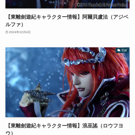
【東離劍遊紀キャラクター情報】阿爾貝盧法（アジベ
ルファ）
2024年10月4日
芸能
【東離劍遊紀キャラクター情報】浪巫謠（ロウフヨ
ウ）