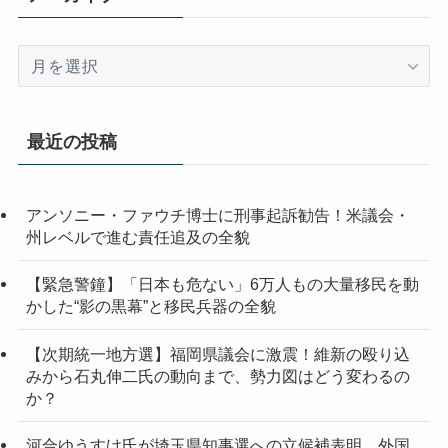
ア
ー
カ
イ
最近の投稿
ブ
アンソニー・ファウチ博士に刑事起訴勧告！米議会・
州レベルで進む責任追及の全貌
【緊急警鐘】「日本も危ない」6万人もの大量移民を動
かした“影の黒幕”と移民兵器の全貌
【次期統一地方選】福岡県議会に激震！維新の殴り込
みから石丸伸二氏の動向まで、勢力図はどう変わるの
か？
河合ゆうすけ氏が埼玉県知事選への立候補表明 外国