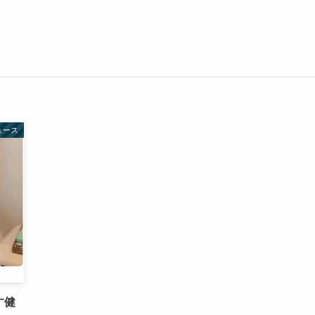
ュース
す健