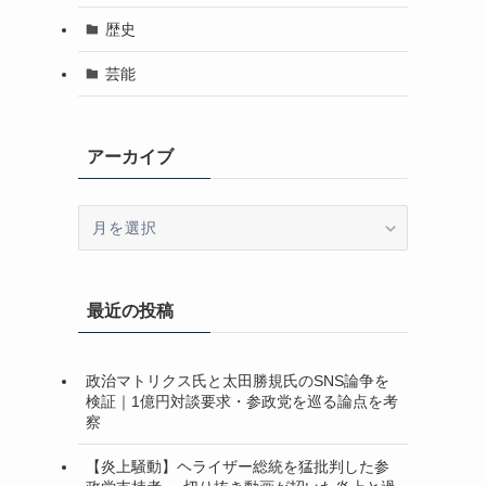
歴史
芸能
アーカイブ
ア
ー
カ
イ
最近の投稿
ブ
政治マトリクス氏と太田勝規氏のSNS論争を
検証｜1億円対談要求・参政党を巡る論点を考
察
【炎上騒動】ヘライザー総統を猛批判した参