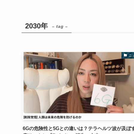
2030年
– tag –
ニ
6Gの危険性と5Gとの違いは？テラヘルツ波が及ぼ