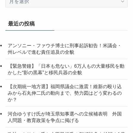
ー
カ
イ
最近の投稿
ブ
アンソニー・ファウチ博士に刑事起訴勧告！米議会・
州レベルで進む責任追及の全貌
【緊急警鐘】「日本も危ない」6万人もの大量移民を動
かした“影の黒幕”と移民兵器の全貌
【次期統一地方選】福岡県議会に激震！維新の殴り込
みから石丸伸二氏の動向まで、勢力図はどう変わるの
か？
河合ゆうすけ氏が埼玉県知事選への立候補表明 外国
人問題・教育政策を争点に掲げる