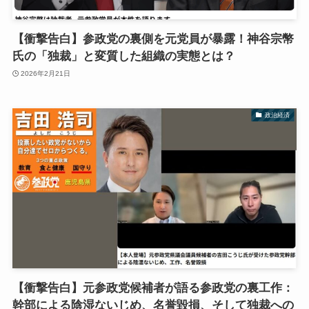
【衝撃告白】参政党の裏側を元党員が暴露！神谷宗幣
氏の「独裁」と変質した組織の実態とは？
2026年2月21日
政治経済
【衝撃告白】元参政党候補者が語る参政党の裏工作：
幹部による陰湿ないじめ、名誉毀損、そして独裁への