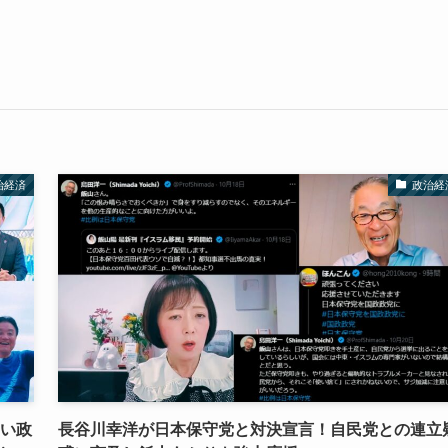
治経済
政治経
ない政
長谷川幸洋が日本保守党と対決宣言！自民党との連立