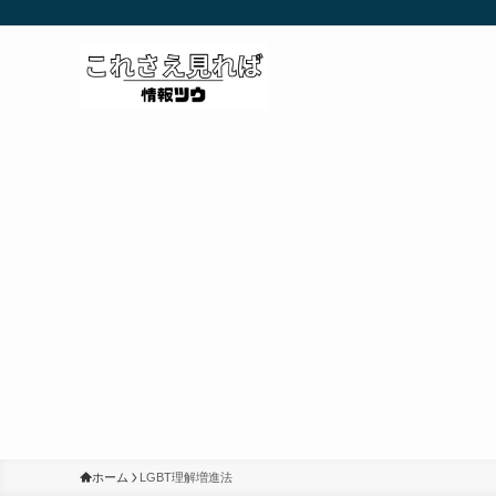
ホーム
LGBT理解増進法