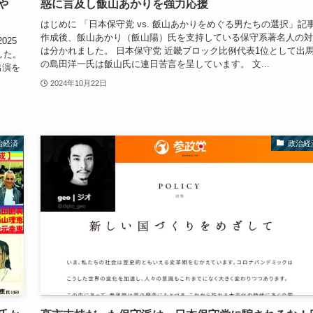
や
惑に言及し飯山あかりを強力応援
はじめに 「日本保守党 vs. 飯山あかりをめぐる男たちの選択」記
作成後、飯山あかり（飯山陽）氏を支持している保守系著名人の対
25
は分かれました。 日本保守党 近畿ブロック比例代表1位として出
した。
の島田洋一氏は飯山氏に連日苦言を呈しています。 文...
出演を
2024年10月22日
治経済
政治経