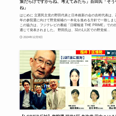
策だらけですからね、考えてみたら」百田氏「そう
ね」
はじめに 立憲民主党の野田代表と日本維新の会の吉村代表は、20
年の参院選に向けて野党候補の一本化を進める方針で一致しま
この協力は、フジテレビの番組「日曜報道 THE PRIME」での
通じて発表されました。 野田氏は、32の1人区での野党候...
2024年12月9日
政