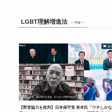
LGBT理解増進法
– tag –
政
【野党協力を批判】日本保守党 有本氏「ウチしか