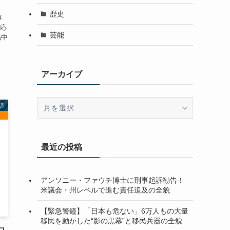
歴史
事
応
芸能
馬中
アーカイブ
ア
済
ー
カ
イ
最近の投稿
ブ
アンソニー・ファウチ博士に刑事起訴勧告！
米議会・州レベルで進む責任追及の全貌
【緊急警鐘】「日本も危ない」6万人もの大量
移民を動かした“影の黒幕”と移民兵器の全貌