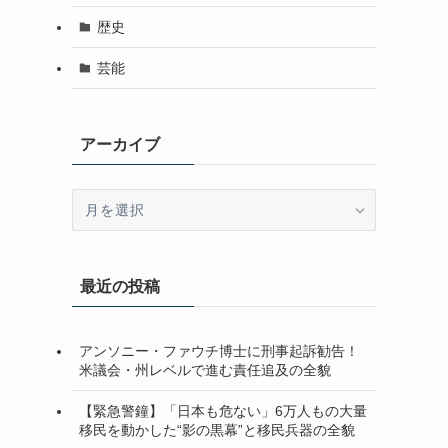
歴史
芸能
アーカイブ
ア
ー
カ
イ
最近の投稿
ブ
アンソニー・ファウチ博士に刑事起訴勧告！
米議会・州レベルで進む責任追及の全貌
【緊急警鐘】「日本も危ない」6万人もの大量
移民を動かした“影の黒幕”と移民兵器の全貌