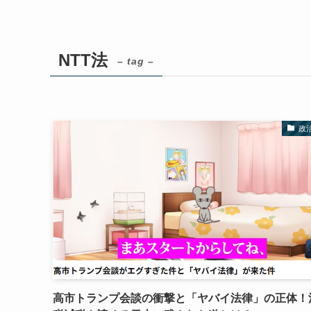
NTT法
– tag –
政
高市トランプ会談の衝撃と「ヤバイ法律」の正体！