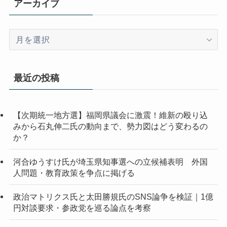
アーカイブ
ア
ー
カ
イ
最近の投稿
ブ
【次期統一地方選】福岡県議会に激震！維新の殴り込
みから石丸伸二氏の動向まで、勢力図はどう変わるの
か？
河合ゆうすけ氏が埼玉県知事選への立候補表明 外国
人問題・教育政策を争点に掲げる
政治マトリクス氏と太田勝規氏のSNS論争を検証｜1億
円対談要求・参政党を巡る論点を考察