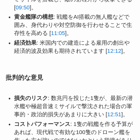
[
09:50
]。
黄金艦隊の構想
: 戦艦をAI搭載の無人艦などで
囲み、身代わりや対空防御を行わせることで生
存性を高める [
11:05
]。
経済効果
: 米国内での建造による雇用の創出や
経済的波及効果も期待されています [
12:12
]。
批判的な意見
損失のリスク
: 数兆円を投じた1隻が、最新の潜
水艦や極超音速ミサイルで撃沈された場合の軍
事的・政治的損失があまりに大きい [
12:51
]。
コストパフォーマンス
: 1隻の戦艦を作る予算が
あれば、現代戦で有効な100隻のドローン艦を