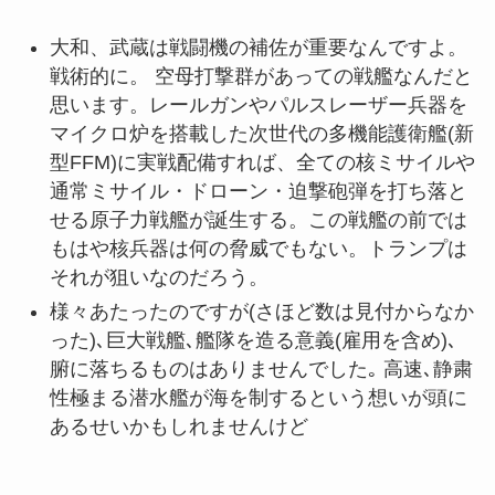
大和、武蔵は戦闘機の補佐が重要なんですよ。
戦術的に。 空母打撃群があっての戦艦なんだと
思います。レールガンやパルスレーザー兵器を
マイクロ炉を搭載した次世代の多機能護衛艦(新
型FFM)に実戦配備すれば、全ての核ミサイルや
通常ミサイル・ドローン・迫撃砲弾を打ち落と
せる原子力戦艦が誕生する。この戦艦の前では
もはや核兵器は何の脅威でもない。トランプは
それが狙いなのだろう。
様々あたったのですが(さほど数は見付からなか
った)､巨大戦艦､艦隊を造る意義(雇用を含め)､
腑に落ちるものはありませんでした｡ 高速､静粛
性極まる潜水艦が海を制するという想いが頭に
あるせいかもしれませんけど