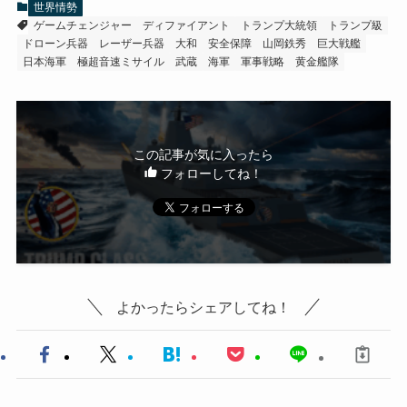
世界情勢
ゲームチェンジャー
ディファイアント
トランプ大統領
トランプ級
ドローン兵器
レーザー兵器
大和
安全保障
山岡鉄秀
巨大戦艦
日本海軍
極超音速ミサイル
武蔵
海軍
軍事戦略
黄金艦隊
この記事が気に入ったら
フォローしてね！
よかったらシェアしてね！