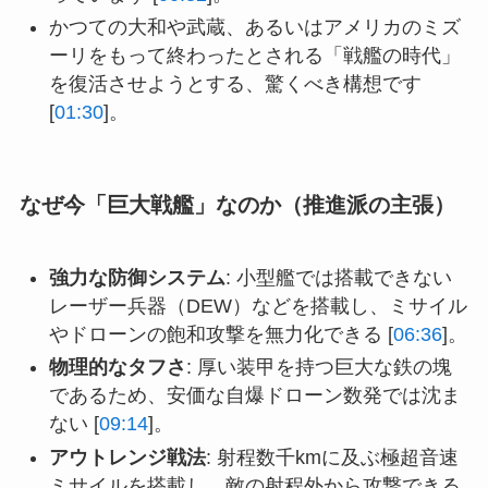
かつての大和や武蔵、あるいはアメリカのミズ
ーリをもって終わったとされる「戦艦の時代」
を復活させようとする、驚くべき構想です
[
01:30
]。
なぜ今「巨大戦艦」なのか（推進派の主張）
強力な防御システム
: 小型艦では搭載できない
レーザー兵器（DEW）などを搭載し、ミサイル
やドローンの飽和攻撃を無力化できる [
06:36
]。
物理的なタフさ
: 厚い装甲を持つ巨大な鉄の塊
であるため、安価な自爆ドローン数発では沈ま
ない [
09:14
]。
アウトレンジ戦法
: 射程数千kmに及ぶ極超音速
ミサイルを搭載し、敵の射程外から攻撃できる