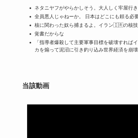
ネタニヤフがやらかしそう。大人しく牢屋行き
全員悪人じゃねーか。 日本はどこにも頼る必
核に関わった奴ら捕まるよ。イラン🇮🇷の核技
覚書だからな
「指導者爆殺して主要軍事目標を破壊すればイ
カを煽って泥沼に引き釣り込み世界経済を崩壊
当該動画