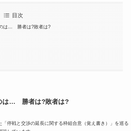
目次
るのは… 勝者は?敗者は?
のは… 勝者は?敗者は?
た「停戦と交渉の延長に関する枠組合意（覚え書き）」を巡る