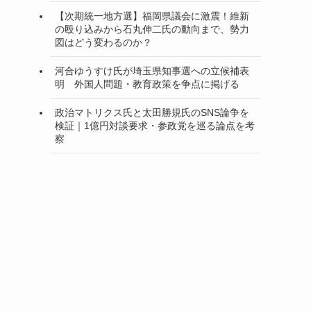
【次期統一地方選】福岡県議会に激震！維新
の殴り込みから石丸伸二氏の動向まで、勢力
図はどう変わるのか？
河合ゆうすけ氏が埼玉県知事選への立候補表
明 外国人問題・教育政策を争点に掲げる
政治マトリクス氏と太田勝規氏のSNS論争を
検証｜1億円対談要求・参政党を巡る論点を考
察