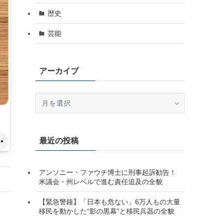
歴史
芸能
アーカイブ
ア
ー
カ
イ
最近の投稿
ブ
アンソニー・ファウチ博士に刑事起訴勧告！
米議会・州レベルで進む責任追及の全貌
【緊急警鐘】「日本も危ない」6万人もの大量
移民を動かした“影の黒幕”と移民兵器の全貌