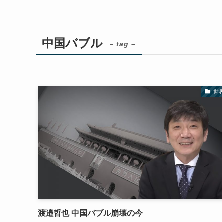
中国バブル
– tag –
世
渡邉哲也 中国バブル崩壊の今