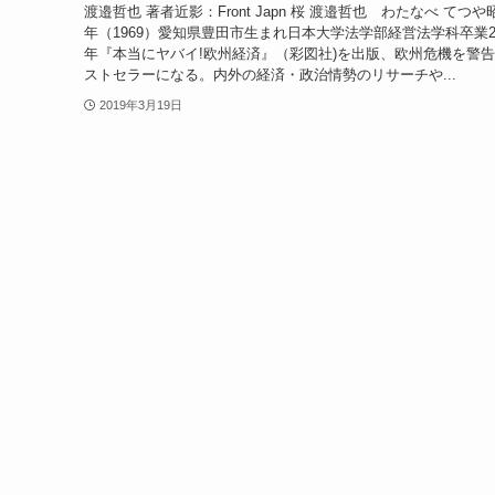
渡邉哲也 著者近影：Front Japn 桜 渡邉哲也 わたなべ てつや
年（1969）愛知県豊田市生まれ日本大学法学部経営法学科卒業20
年『本当にヤバイ!欧州経済』（彩図社)を出版、欧州危機を警
ストセラーになる。内外の経済・政治情勢のリサーチや...
2019年3月19日