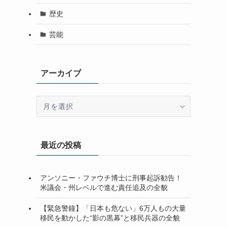
歴史
芸能
アーカイブ
ア
ー
カ
イ
最近の投稿
ブ
アンソニー・ファウチ博士に刑事起訴勧告！
米議会・州レベルで進む責任追及の全貌
【緊急警鐘】「日本も危ない」6万人もの大量
移民を動かした“影の黒幕”と移民兵器の全貌