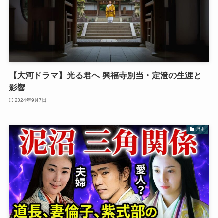
【大河ドラマ】光る君へ 興福寺別当・定澄の生涯と
影響
2024年9月7日
歴史