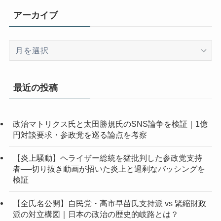
アーカイブ
ア
ー
カ
イ
最近の投稿
ブ
政治マトリクス氏と太田勝規氏のSNS論争を検証｜1億
円対談要求・参政党を巡る論点を考察
【炎上騒動】ヘライザー総統を猛批判した参政党支持
者──切り抜き動画が招いた炎上と過剰なバッシングを
検証
【全氏名公開】自民党・高市早苗氏支持派 vs 緊縮財政
派の対立構図｜日本の政治の歴史的岐路とは？