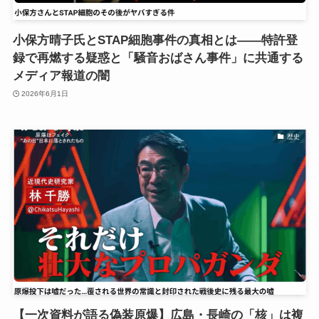
小保方晴子氏とSTAP細胞事件の真相とは――特許登
録で再燃する疑惑と「騒音おばさん事件」に共通する
メディア報道の闇
2026年6月1日
歴史
【一次資料が語る偽装原爆】広島・長崎の「核」は複