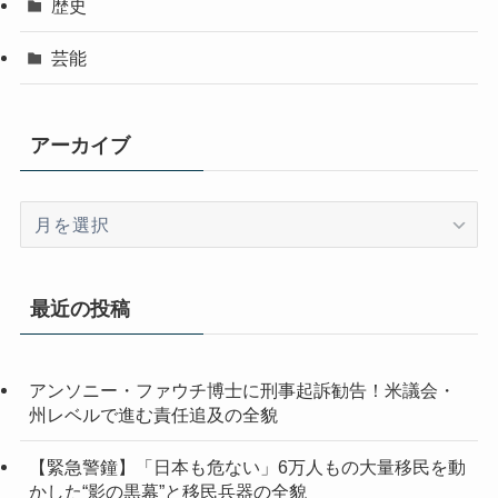
歴史
芸能
アーカイブ
ア
ー
カ
イ
最近の投稿
ブ
アンソニー・ファウチ博士に刑事起訴勧告！米議会・
州レベルで進む責任追及の全貌
【緊急警鐘】「日本も危ない」6万人もの大量移民を動
かした“影の黒幕”と移民兵器の全貌