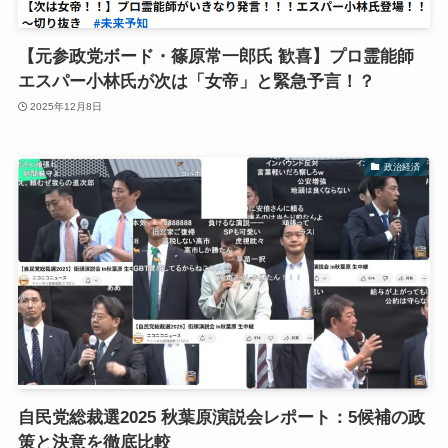
【元参政党ボード・篠原常一郎氏 歓喜】プロ霊能師
エスパー小林氏が次は「女帝」と緊急予言！？
2025年12月8日
政治経済
自民党総裁選2025 秋葉原演説会レポート：5候補の政
策と決意を徹底比較