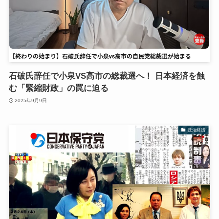
石破氏辞任で小泉VS高市の総裁選へ！ 日本経済を蝕
む「緊縮財政」の罠に迫る
2025年9月9日
政治経済