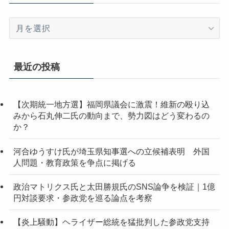
ア
ー
カ
イ
最近の投稿
ブ
【次期統一地方選】福岡県議会に激震！維新の殴り込
みから石丸伸二氏の動向まで、勢力図はどう変わるの
か？
河合ゆうすけ氏が埼玉県知事選への立候補表明 外国
人問題・教育政策を争点に掲げる
政治マトリクス氏と太田勝規氏のSNS論争を検証｜1億
円対談要求・参政党を巡る論点を考察
【炎上騒動】ヘライザー総統を猛批判した参政党支持