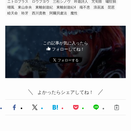
ニトロプラス
ロウフヨウ
三杜シノヴ
吟遊詩人
咒旬瘖
嘯狂狷
嘲風
東山奈央
東離劍遊紀
東離劍遊紀4
殤不患
浪巫謠
琵琶
睦天命
聆牙
西川貴教
阿爾貝盧法
魔性
この記事が気に入ったら
フォローしてね！
よかったらシェアしてね！