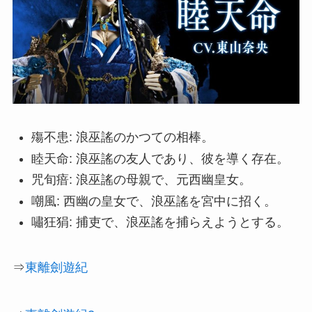
殤不患: 浪巫謠のかつての相棒。
睦天命: 浪巫謠の友人であり、彼を導く存在。
咒旬瘖: 浪巫謠の母親で、元西幽皇女。
嘲風: 西幽の皇女で、浪巫謠を宮中に招く。
嘯狂狷: 捕吏で、浪巫謠を捕らえようとする。
⇒
東離劍遊紀