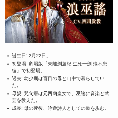
誕生日: 2月22日。
初登場: 劇場版『東離劍遊紀 生死一劍 殤不患
編』で初登場。
過去: 幼少期は盲目の母と山中で暮らしてい
た。
母親: 咒旬瘖は元西幽皇女で、巫謠に音楽と武
芸を教えた。
成長: 母の死後、吟遊詩人としての道を歩む。