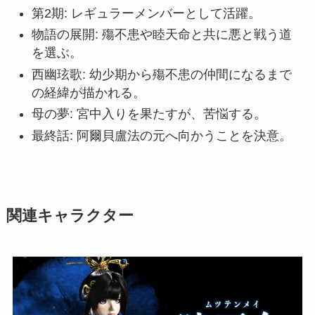
第2期: レギュラーメンバーとして活躍。
物語の展開: 殤不患や睦天命と共に悪と戦う道
を選ぶ。
西幽玹歌: 幼少期から殤不患の仲間になるまで
の経緯が描かれる。
母の夢: 宮中入りを果たすが、苦悩する。
最終話: 阿爾貝盧法の元へ向かうことを決意。
関連キャラクター