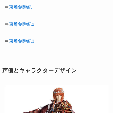
⇒
東離劍遊紀
⇒
東離劍遊紀2
⇒
東離劍遊紀3
声優とキャラクターデザイン